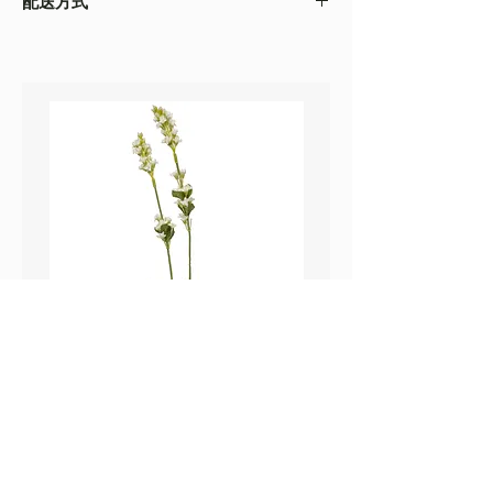
配送方式
以收到的實物為準
・不同的顯示設備會存在圖片色差，顏色以收
・
順豐速運
(如絲花枝干太長，會彎曲底部發
到的實物為準
貨）
・圖片只作參考
・
葵涌 Workshop 自取
鼠尾草_22A589
薰衣草_22A587
價格
價格
HK$25.00
HK$25.00
Sweetpea Market