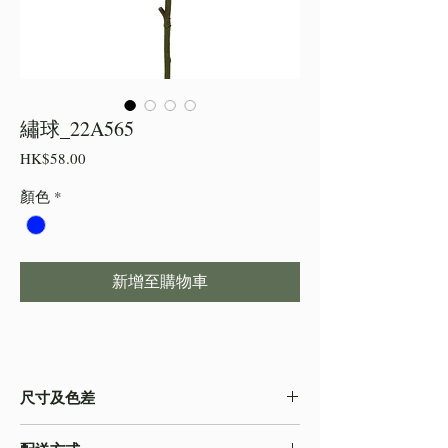
繡球_22A565
價
HK$58.00
格
顏色
*
新增至購物車
尺寸及色差
・由於尺寸為人手測量 ,會存在少許誤差,尺寸