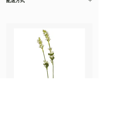
配送方式
以收到的實物為準
・不同的顯示設備會存在圖片色差，顏色以收
・
順豐速運
(如絲花枝干太長，會彎曲底部發
到的實物為準
貨）
・圖片只作參考
・
葵涌 Workshop 自取
鼠尾草_22A589
薰衣草_22A587
價格
價格
HK$25.00
HK$25.00
Sweetpea Market