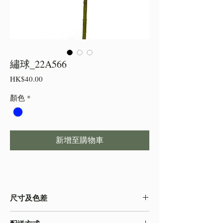
繡球_22A566
價
HK$40.00
格
顏色
*
新增至購物車
尺寸及色差
・由於尺寸為人手測量 ,會存在少許誤差,尺寸