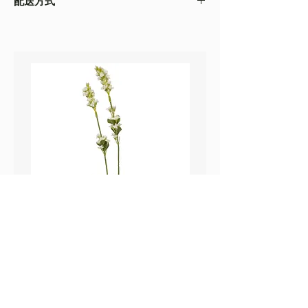
配送方式
以收到的實物為準
・不同的顯示設備會存在圖片色差，顏色以收
・
順豐速運
(如絲花枝干太長，會彎曲底部發
到的實物為準
貨）
・圖片只作參考
・
葵涌 Workshop 自取
鼠尾草_22A589
薰衣草_22A587
價格
價格
HK$25.00
HK$25.00
Sweetpea Market