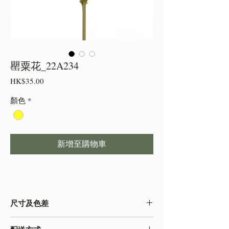
罌粟花_22A234
價
HK$35.00
格
顏色
*
新增至購物車
尺寸及色差
・由於尺寸為人手測量 ,會存在少許誤差,尺寸