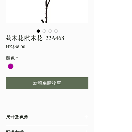
苟木花|枸木花_22A468
價
HK$68.00
格
顏色
*
新增至購物車
尺寸及色差
・由於尺寸為人手測量 ,會存在少許誤差,尺寸