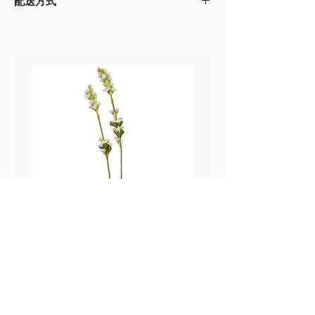
配送方式
以收到的實物為準
・不同的顯示設備會存在圖片色差，顏色以收
・
順豐速運
(如絲花枝干太長，會彎曲底部發
到的實物為準
貨）
・圖片只作參考
・
葵涌 Workshop 自取
鼠尾草_22A589
薰衣草_22A587
價格
價格
HK$25.00
HK$25.00
Sweetpea Market