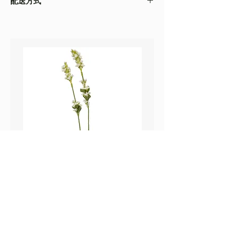
配送方式
以收到的實物為準
・不同的顯示設備會存在圖片色差，顏色以收
・
順豐速運
(如絲花枝干太長，會彎曲底部發
到的實物為準
貨）
・圖片只作參考
・
葵涌 Workshop 自取
鼠尾草_22A589
薰衣草_22A587
價格
價格
HK$25.00
HK$25.00
Sweetpea Market