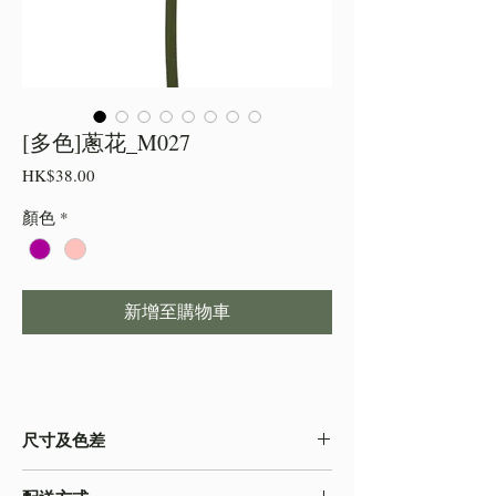
[多色]蔥花_M027
價
HK$38.00
格
顏色
*
新增至購物車
尺寸及色差
・由於尺寸為人手測量 ,會存在少許誤差,尺寸