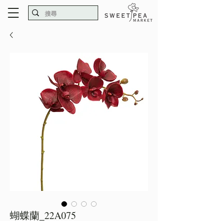
蝴蝶蘭_22A075