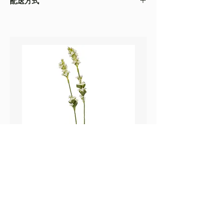
配送方式
以收到的實物為準
・不同的顯示設備會存在圖片色差，顏色以收
・
順豐速運
(如絲花枝干太長，會彎曲底部發
到的實物為準
貨）
・圖片只作參考
・
葵涌 Workshop 自取
鼠尾草_22A589
薰衣草_22A587
價格
價格
HK$25.00
HK$25.00
Sweetpea Market