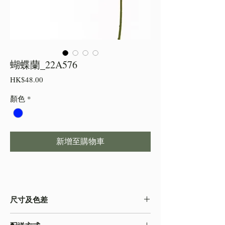
蝴蝶蘭_22A576
價
HK$48.00
格
顏色
*
新增至購物車
尺寸及色差
・由於尺寸為人手測量 ,會存在少許誤差,尺寸