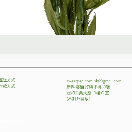
快速瀏覽
運送方式
sweetpea.com.hk@gmail.com
付款方式 ​
新界 葵涌 打磚坪街63號
冠和工業大廈 13樓 G 室
​(不對外開放)
私條款| 2020
Copyright © 2020 Sweetpea Market All rights r