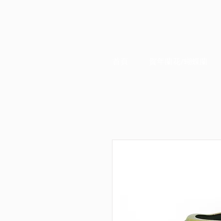
首頁
賀年蘭花/蝴蝶蘭