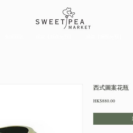
全部商品
絲花【顏色分類】
絲花【種類分類】
西式圖案花瓶
價
HK$880.00
格