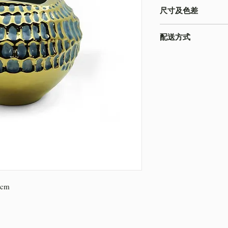
尺寸及色差
-由於產品屬於人工量度
配送方式
寸以收到的實物為準
-色差在不同的顯示
本店之配送方式一律
為準
請下單時註明。
-圖片只作參考
4cm