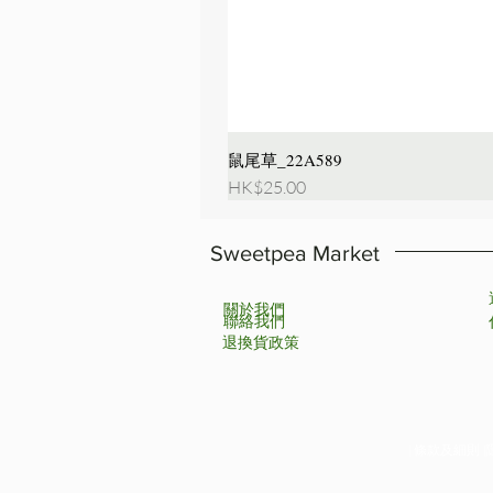
鼠尾草_22A589
價格
HK$25.00
Sweetpea Market
關於我們
聯絡我們
退換貨政策
| 條款及細則 |隱