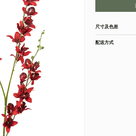
尺寸及色差
・由於尺寸為人手測量
配送方式
物為準
・不同的顯示設備會
・
順豐速運
(如絲花
準
・
葵涌 Workshop 自
・圖片只作參考