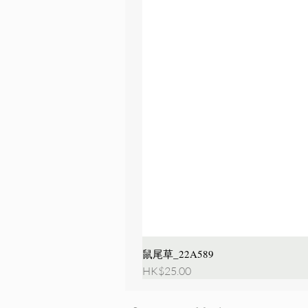
鼠尾草_22A589
價格
HK$25.00