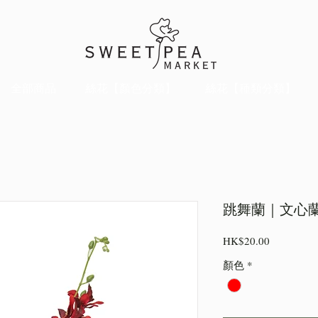
全部商品
絲花【顏色分類】
絲花【種類分類】
跳舞蘭｜文心蘭_
價
HK$20.00
格
顏色
*