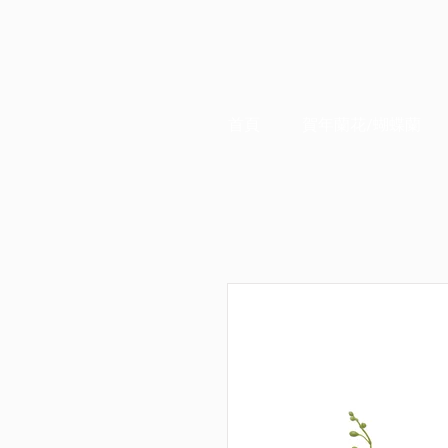
首頁
賀年蘭花/蝴蝶蘭