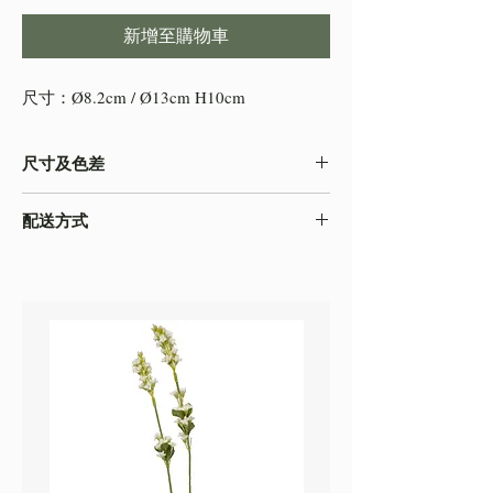
新增至購物車
尺寸：Ø8.2cm / Ø13cm H10cm
尺寸及色差
-由於產品屬於人工量度，會存在0.5-2cm不
配送方式
等的誤差，尺寸以收到的實物為準
-色差在不同的顯示效果都顯示有差異，顏色
本店之配送方式一律以
順豐速運
寄出，如需
以收到的實物為準
自取貨物，請下單時註明。
-圖片只作參考