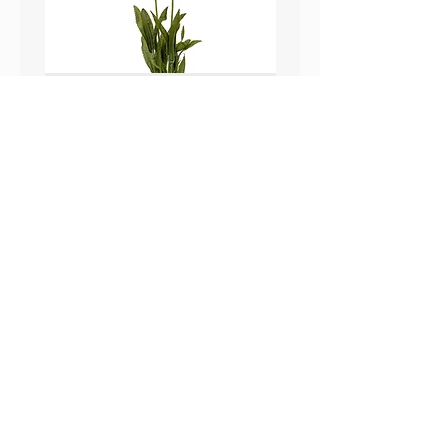
鼠尾草_22A589
薰衣草_22A587
價格
價格
HK$25.00
HK$25.00
Sweetpea Market
sweetpea.com.hk@gmail.co
關於我們
m
聯絡我們
新界 葵涌 打磚坪街63號
付款方式 ​
冠和工業大廈 13樓 G 室
運送方式
​(不對外開放)
退換貨政策
營業時間
Mon-Fri：09：30-18：30
Sat： 09：30-13：30
Sun/Holidays
： Closed
| 條款及細則 |隱私條款| 2020