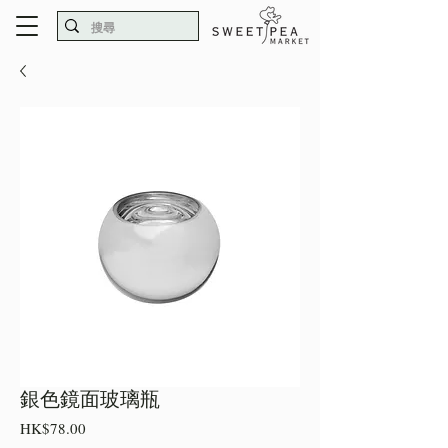
銀色鏡面玻璃瓶
價
HK$78.00
格