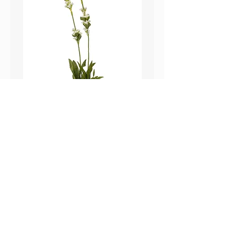
鼠尾草_22A589
薰衣草_22A587
價格
價格
HK$25.00
HK$25.00
Sweetpea Market
sweetpea.com.hk@gmail.co
關於我們
m
聯絡我們
新界 葵涌 打磚坪街63號
付款方式 ​
冠和工業大廈 13樓 G 室
運送方式
​(不對外開放)
退換貨政策
營業時間