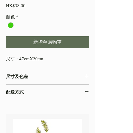
價
HK$38.00
格
顏色
*
新增至購物車
尺寸：47cmX20cm
尺寸及色差
-由於產品屬於人工量度，會存在0.5-2cm不
配送方式
等的誤差，尺寸以收到的實物為準
-色差在不同的顯示效果都顯示有差異，顏色
本店之配送方式一律以
順豐速運
寄出，如需
以收到的實物為準
自取貨物，請下單時註明。
-圖片只作參考