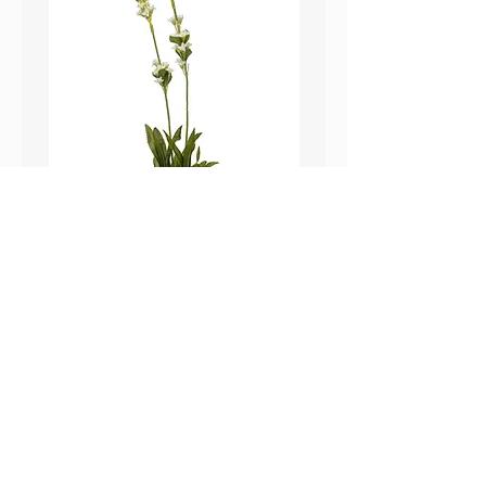
鼠尾草_22A589
薰衣草_22A587
價格
價格
HK$25.00
HK$25.00
Sweetpea Market
sweetpea.com.hk@gmail.co
關於我們
m
聯絡我們
新界 葵涌 打磚坪街63號
付款方式 ​
冠和工業大廈 13樓 G 室
運送方式
​(不對外開放)
退換貨政策
營業時間