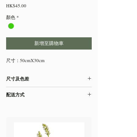
價
HK$45.00
格
顏色
*
新增至購物車
尺寸：50cmX30cm
尺寸及色差
-由於產品屬於人工量度，會存在0.5-2cm不
配送方式
等的誤差，尺寸以收到的實物為準
-色差在不同的顯示效果都顯示有差異，顏色
本店之配送方式一律以
順豐速運
寄出，如需
以收到的實物為準
自取貨物，請下單時註明。
-圖片只作參考