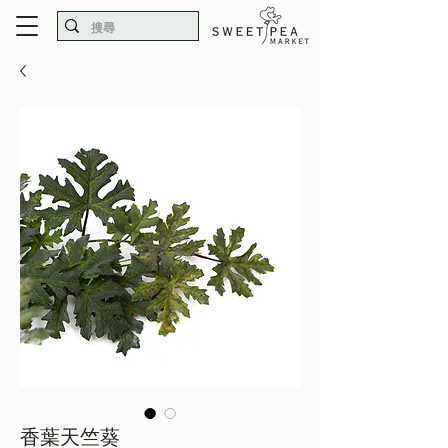
香葉天竺葵