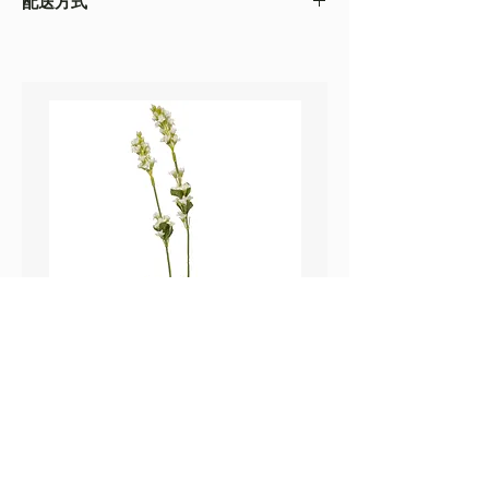
配送方式
以收到的實物為準
・不同的顯示設備會存在圖片色差，顏色以收
・
順豐速運
(如絲花枝干太長，會彎曲底部發
到的實物為準
貨）
・圖片只作參考
・
葵涌 Workshop 自取
鼠尾草_22A589
薰衣草_22A587
價格
價格
HK$25.00
HK$25.00
Sweetpea Market