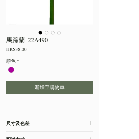
馬蹄蘭_22A490
價
HK$38.00
格
顏色
*
新增至購物車
尺寸及色差
・由於尺寸為人手測量 ,會存在少許誤差,尺寸