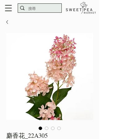
麝香花_22A305