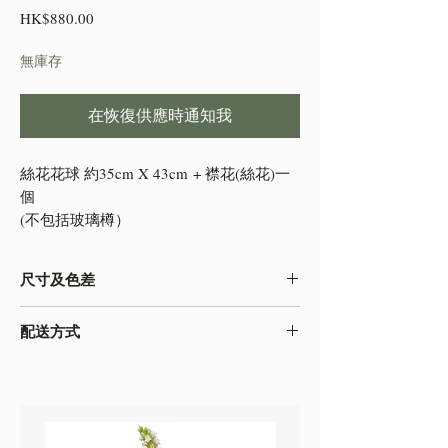
價
HK$880.00
格
無庫存
在恢復供應時通知我
絲花花球 約35cm X 43cm + 襟花(絲花)一
個
(不包括玻璃樽）
尺寸及色差
-由於產品屬於人工量度，會存在0.5-2cm不
配送方式
等的誤差，尺寸以收到的實物為準
-色差在不同的顯示效果都顯示有差異，顏色
本店之配送方式一律以
順豐速運
寄出，如需
以收到的實物為準
自取貨物，請下單時註明。
-圖片只作參考