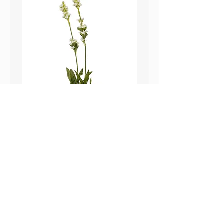
鼠尾草_22A589
薰衣草_22A587
價格
價格
HK$25.00
HK$25.00
Sweetpea Market
sweetpea.com.hk@gmail.co
關於我們
m
聯絡我們
新界 葵涌 打磚坪街63號
付款方式 ​
冠和工業大廈 13樓 G 室
運送方式
​(不對外開放)
退換貨政策